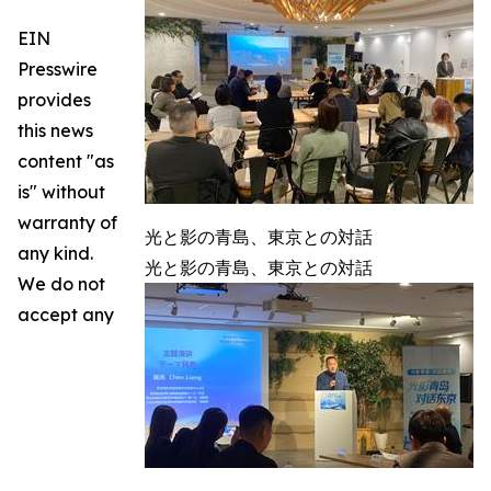
EIN
Presswire
provides
this news
content "as
is" without
warranty of
光と影の青島、東京との対話
any kind.
光と影の青島、東京との対話
We do not
accept any