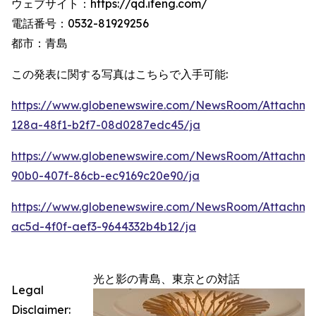
ウェブサイト：https://qd.ifeng.com/
電話番号：0532-81929256
都市：青島
この発表に関する写真はこちらで入手可能:
https://www.globenewswire.com/NewsRoom/Attachme
128a-48f1-b2f7-08d0287edc45/ja
https://www.globenewswire.com/NewsRoom/Attachme
90b0-407f-86cb-ec9169c20e90/ja
https://www.globenewswire.com/NewsRoom/Attachm
ac5d-4f0f-aef3-9644332b4b12/ja
光と影の青島、東京との対話
Legal
Disclaimer: